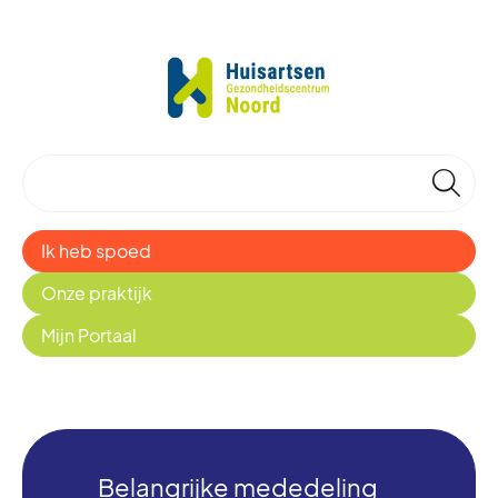
🔎
Ik heb spoed
Onze praktijk
Mijn Portaal
Belangrijke mededeling