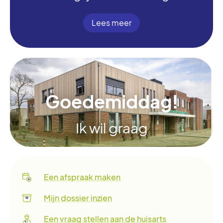
Lees meer
Goedemiddag!
Ik wil graag
Een afspraak maken
Mijn dossier inzien
Een vraag stellen aan de huisarts