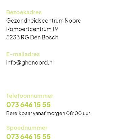
Bezoekadres
Gezondheidscentrum Noord
Rompertcentrum 19
5233 RG Den Bosch
E-mailadres
info@ghcnoord.nl
Reguliere openingstijden
Maandag
8:00 - 17:00
Telefoonnummer
Dinsdag
8:00 - 17:00
073 646 15 55
Woensdag
8:00 - 17:00
Bereikbaar vanaf morgen 08:00 uur.
Donderdag
8:00 - 17:00
Spoednummer
Vrijdag
8:00 - 17:00
073 646 15 55
Zaterdag
Gesloten