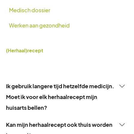
Medisch dossier
Werken aan gezondheid
(Herhaal)recept
Ik gebruik langere tijd hetzelfde medicijn.
Moet ik voor elk herhaalrecept mijn
huisarts bellen?
Als je langere tijd één of meer medicijnen
Kan mijn herhaalrecept ook thuis worden
gebruikt kun je bij je apotheek gebruik maken