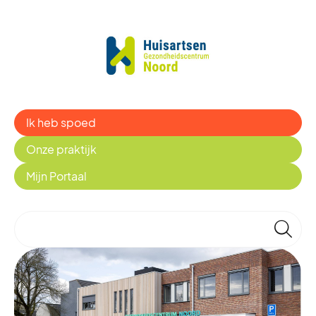
Ik heb spoed
Onze praktijk
Mijn Portaal
🔎