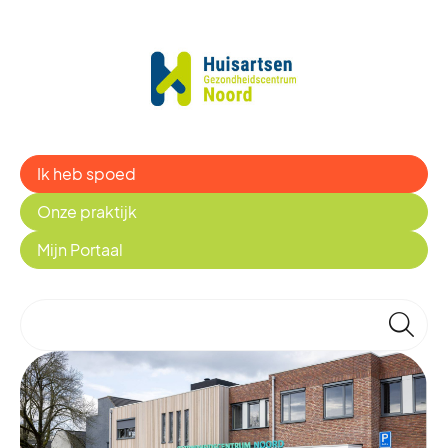
Ik heb spoed
Onze praktijk
Mijn Portaal
🔎