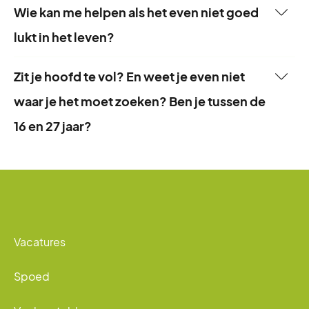
Bekijk alle zelfhulpmodules
Wie kan me helpen als het even niet goed
Appstore
of
Google Playstore
.
lukt in het leven?
Ga naar MoetIkNaarDeDokter
Zit je hoofd te vol? En weet je even niet
waar je het moet zoeken? Ben je tussen de
16 en 27 jaar?
Vacatures
Spoed