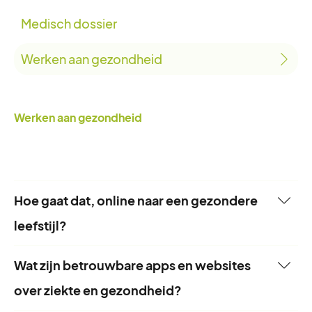
Medisch dossier
Werken aan gezondheid
Werken aan gezondheid
Hoe gaat dat, online naar een gezondere
leefstijl?
Professionele (online) begeleiding kan je helpen
Wat zijn betrouwbare apps en websites
op weg naar een gezonde leefstijl. Door een
over ziekte en gezondheid?
beter voedings- en bewegingspatroon te