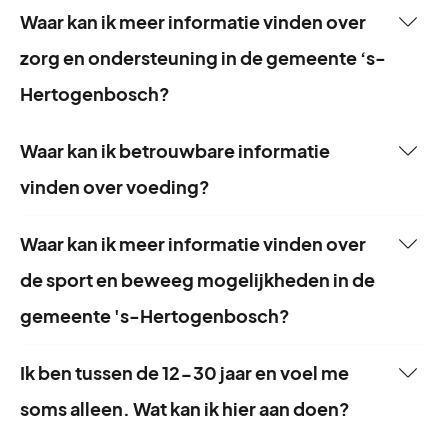
Waar kan ik meer informatie vinden over
zorg en ondersteuning in de gemeente ‘s-
NewHealth
Hertogenbosch?
NewHealth helpt mensen om zich beter te voelen
in hun hoofd. Ze maken handige online
Waar kan ik betrouwbare informatie
programma’s en oefeningen die je zelf thuis kunt
vinden over voeding?
doen, maar die ook samen met je behandelaar
gebruikt kunnen worden. Denk hierbij aan:
Waar kan ik meer informatie vinden over
Moet Ik Naar De Dokter (MINDD)?
piekeren, stress, rouw, mantelzorg en de
de sport en beweeg mogelijkheden in de
Wil je snel weten of je naar de dokter moet? Met
overgang. Zo wordt hulp makkelijk bereikbaar,
gemeente 's-Hertogenbosch?
deze MINDD krijg je meteen duidelijkheid. Je
duidelijk en snel, zonder dat je altijd naar de
weet wat je moet doen en je voorkomt onnodig
Ik ben tussen de 12-30 jaar en voel me
praktijk hoeft te komen.
wachten bij de huisarts of huisartsenpost. Ga
soms alleen. Wat kan ik hier aan doen?
naar de website of download de app in de
Apple